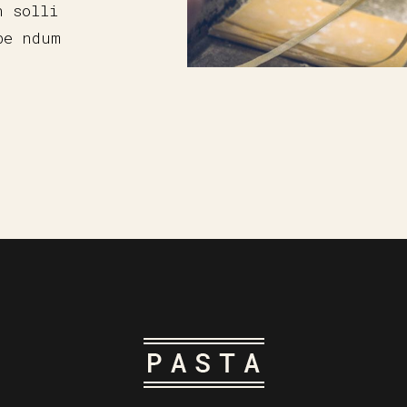
n solli
be ndum