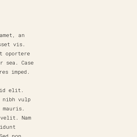
amet, an
sset vis.
t oportere
r sea. Case
res imped.
id elit.
 nibh vulp
 mauris.
 velit. Nam
cidunt
Sed non