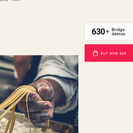
630
Bridge
+
demos
BUY NOW $69