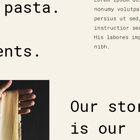
 pasta.
nonumy volutpa
persius ut sed
instructior se
His labores im
ents.
nibh.
Our sto
is our