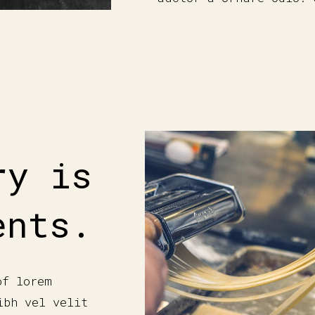
ry is
ents.
of lorem
ibh vel velit