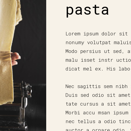
pasta
Lorem ipsum dolor sit 
nonumy volutpat malui
Modo persius ut sed, a
malu isset instr uctio
dicat mel ex. His labo
Nec sagittis sem nibh 
Duis sed odio sit amet
tate cursus a sit amet
Morbi accu msan ipsum
nec tellus a odio tin
auctor a ornare odio. 